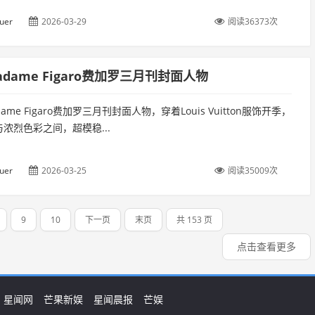
uer
2026-03-29
阅读36373次
穗 Madame Figaro费加罗三月刊封面人物
ame Figaro费加罗三月刊封面人物，穿着Louis Vuitton服饰开季，
浓烈色彩之间，超模稳...
uer
2026-03-25
阅读35009次
9
10
下一页
末页
共 153 页
点击查看更多
星闻网
芒果新娱
星闻晨报
芒娱