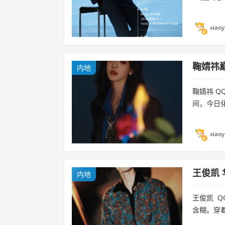
xiaoy
鞠婧祎
内地
鞠婧祎 Q
间，今日化
xiaoy
王俊凯
内地
王俊凯 Q
含糊。穿着Dr