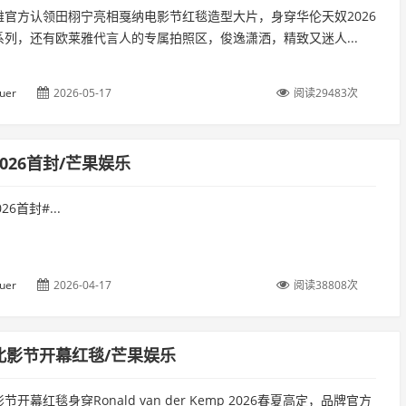
雅官方认领田栩宁亮相戛纳电影节红毯造型大片，身穿华伦天奴2026
系列，还有欧莱雅代言人的专属拍照区，俊逸潇洒，精致又迷人...
uer
2026-05-17
阅读29483次
026首封/芒果娱乐
26首封#...
uer
2026-04-17
阅读38808次
北影节开幕红毯/芒果娱乐
开幕红毯身穿Ronald van der Kemp 2026春夏高定，品牌官方