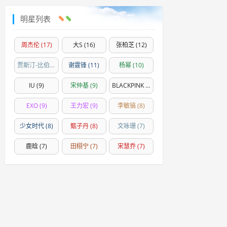
明星列表
周杰伦
(17)
大S
(16)
张柏芝
(12)
贾斯汀-比伯
(11)
谢霆锋
(11)
杨幂
(10)
IU
(9)
宋仲基
(9)
BLACKPINK
(9)
EXO
(9)
王力宏
(9)
李敏镐
(8)
少女时代
(8)
甄子丹
(8)
文咏珊
(7)
鹿晗
(7)
田栩宁
(7)
宋慧乔
(7)