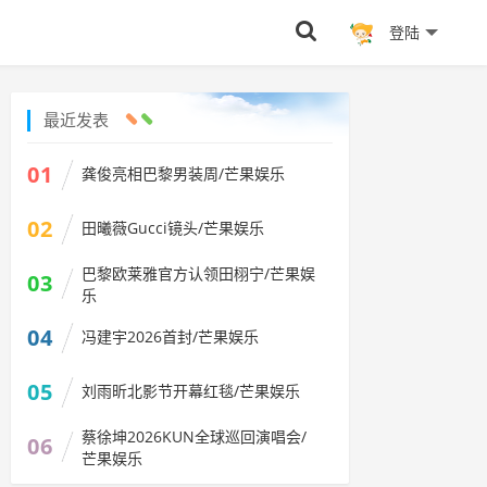
登陆
最近发表
01
龚俊亮相巴黎男装周/芒果娱乐
02
田曦薇Gucci镜头/芒果娱乐
巴黎欧莱雅官方认领田栩宁/芒果娱
03
乐
04
冯建宇2026首封/芒果娱乐
05
刘雨昕北影节开幕红毯/芒果娱乐
蔡徐坤2026KUN全球巡回演唱会/
06
芒果娱乐