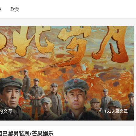
韩
欧美
的文章
1525 篇文章
相巴黎男装周/芒果娱乐