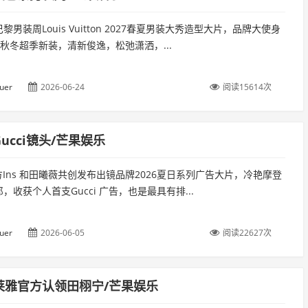
黎男装周Louis Vuitton 2027春夏男装大秀造型大片，品牌大使身
026秋冬超季新装，清新俊逸，松弛潇洒，...
uer
2026-06-24
阅读15614次
ucci镜头/芒果娱乐
 官方Ins 和田曦薇共创发布出镜品牌2026夏日系列广告大片，冷艳摩登
，收获个人首支Gucci 广告，也是最具有排...
uer
2026-06-05
阅读22627次
莱雅官方认领田栩宁/芒果娱乐