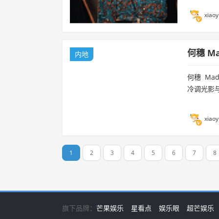
xiaoy
何
内地
何穗 Mad
冷调光影与
xiaoy
1
2
3
4
5
6
7
8
旗下品牌：
芒果娱乐
星看点
娱乐眼
超芒娱乐