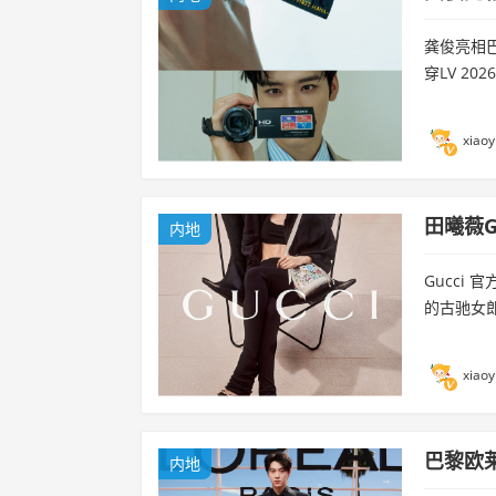
龚俊亮相巴
穿LV 2
xiaoy
田曦薇G
内地
Gucci
的古驰女郎
xiaoy
巴黎欧
内地