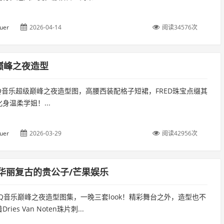
uer
2026-04-14
阅读34576次
巅峰之夜造型
Q音乐超级巅峰之夜造型图，高腰西装配格子短裙，FRED珠宝点缀其
身温柔学姐！...
uer
2026-03-29
阅读42956次
 华丽复古的贵公子/芒果娱乐
Q音乐巅峰之夜造型图集，一晚三套look！精彩舞台之外，造型也不
ies Van Noten珠片刺...