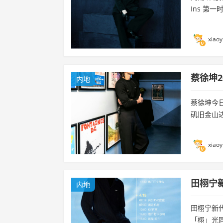
Ins 第
xiaoy
蔡徐坤2
内地
蔡徐坤今
矶旧金山
xiaoy
田栩宁
内地
田栩宁新
「栩」光同