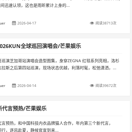
一时间迅速认领，这也是雨昕累计上身的...
uer
2026-04-17
阅读38713次
026KUN全球巡回演唱会/芒果娱乐
日巡演芝加哥站演唱会造型图集，身穿ZEGNA 红毯系列亮相，洛杉
达拉斯之后第四站巡演，现场状态优越，利落时髦，松弛潇洒，...
uer
2026-04-14
阅读39672次
新代言预热/芒果娱乐
代言预热，和中国科技内衣品牌猫人合作，年内第三个新代言，
行，逐风赴夏，静候官宣到来...