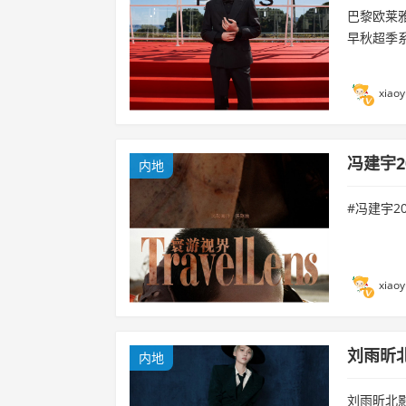
巴黎欧莱
早秋超季
xiaoy
冯建宇2
内地
#冯建宇20
xiaoy
刘雨昕
内地
刘雨昕北影节