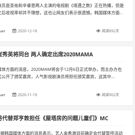
演员邕圣祐和辛睿恩两人主演的电视剧《境遇之数》正在热播，但是
之后收视率却并不理想，这也让网友们表示很遗憾。韩国媒体方面
uer
2020-12-18
阅读892次
秀英将同台 两人确定出席2020MAMA
体方面的消息，2020MAM将会于12月6日正式举办，而主办方也
式公开了颁奖嘉宾，人气影视剧演员将担任颁奖嘉宾，这其中...
uer
2020-11-19
阅读902次
将代替郑亨敦担任《屋塔房的问题儿童们》MC
日，据韩国媒体方面的消息表示，艺人金希澈目前确定会代替暂停活动