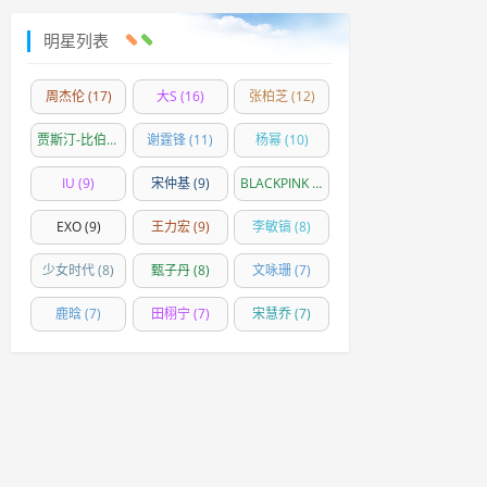
明星列表
周杰伦
(17)
大S
(16)
张柏芝
(12)
贾斯汀-比伯
(11)
谢霆锋
(11)
杨幂
(10)
IU
(9)
宋仲基
(9)
BLACKPINK
(9)
EXO
(9)
王力宏
(9)
李敏镐
(8)
少女时代
(8)
甄子丹
(8)
文咏珊
(7)
鹿晗
(7)
田栩宁
(7)
宋慧乔
(7)