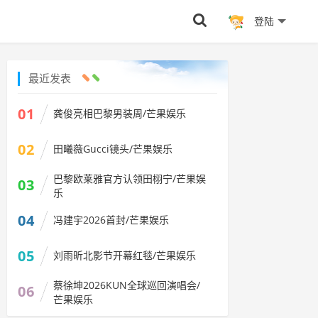
登陆
最近发表
01
龚俊亮相巴黎男装周/芒果娱乐
02
田曦薇Gucci镜头/芒果娱乐
巴黎欧莱雅官方认领田栩宁/芒果娱
03
乐
04
冯建宇2026首封/芒果娱乐
05
刘雨昕北影节开幕红毯/芒果娱乐
蔡徐坤2026KUN全球巡回演唱会/
06
芒果娱乐