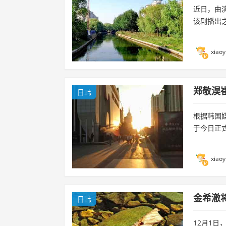
近日，由
该剧播出
也...
xiaoy
郑敬淏崔
日韩
根据韩国媒
于今日正
xiaoy
金希澈
日韩
12月1