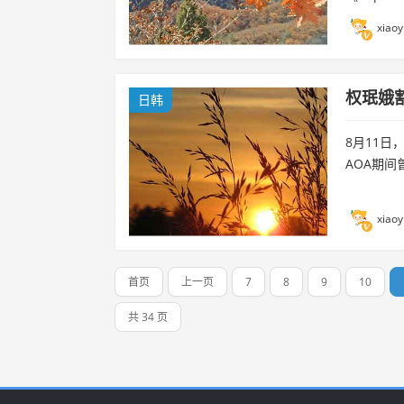
xiaoy
权珉娥
日韩
8月11
AOA期间
xiaoy
首页
上一页
7
8
9
10
共 34 页