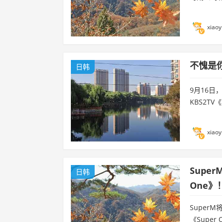
xiaoy
不愧是
日韩
9月16日
KBS2T
xiaoy
Supe
日韩
One》
Super
《Super