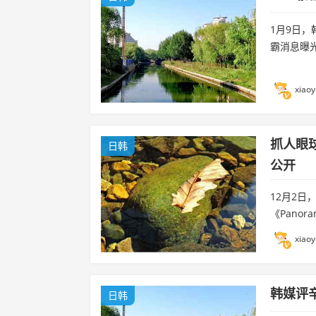
1月9日
霸消息曝
xiaoy
抓人眼球
日韩
公开
12月2日
《Pano
xiaoy
韩媒评
日韩