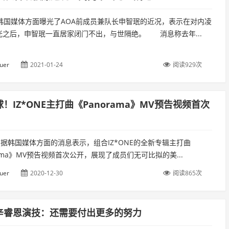
，韩国媒体方面曝光了AOA前成员兼队长申智珉的近况，表示在对内凌
光之后，申智珉一直居家闭门不出，与世隔绝。 消息称去年...
uer
2021-01-24
阅读929次
！IZ*ONE主打曲《Panorama》MV预告视频首次
，据韩国媒体方面的消息表示，组合IZ*ONE的全新专辑主打曲
rama》MV预告视频首次公开，展现了成员们无可比拟的美...
uer
2020-12-30
阅读865次
辛睿恩演技：还需要付出更多的努力