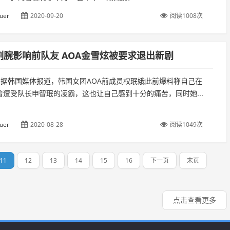
uer
2020-09-20
阅读1008次
割腕影响前队友 AOA金雪炫被要求退出新剧
日，据韩国媒体报道，韩国女团AOA前成员权珉娥此前爆料称自己在
曾遭受队长申智珉的凌霸，这也让自己感到十分的痛苦，同时她...
uer
2020-08-28
阅读1049次
11
12
13
14
15
16
下一页
末页
点击查看更多