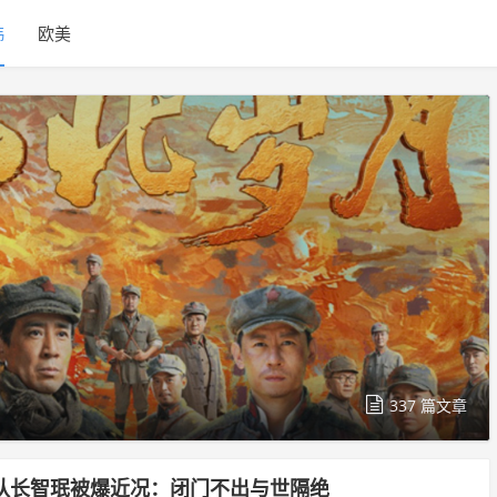
韩
欧美
337 篇文章
前队长智珉被爆近况：闭门不出与世隔绝