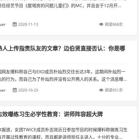
任综艺节目《屋塔房的问题儿童们》的MC，并且会于12月开...
uer
2020-11-13
阅读968次
熟人上传指责队友的文章？边伯贤直接否认：你是哪
国网友爆料称自己与EXO成员朴灿烈交往长达3年，这期间朴灿烈一
轨的行为，而自己为了朴灿烈并没有公开两人的关系。这个消息曝...
uer
2020-10-23
阅读951次
CE志效曝练习生必学性教育：讲师阵容超大牌
体报道，女团TWICE成员朴志效近日参加节目的时候爆料称做练习生
有开展过性教育的课程，而且都是讲师担任主讲人，十分的专业...