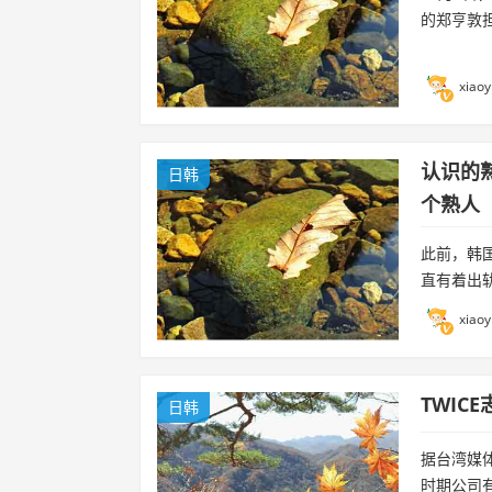
的郑亨敦担
xiaoy
认识的
日韩
个熟人
此前，韩
直有着出
xiaoy
TWI
日韩
据台湾媒
时期公司