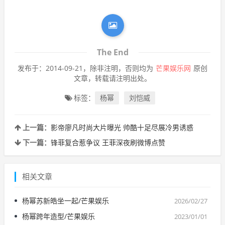
The End
发布于：2014-09-21，除非注明，否则均为
芒果娱乐网
原创
文章，转载请注明出处。
标签：
杨幂
刘恺威
上一篇：
影帝廖凡时尚大片曝光 帅酷十足尽展冷男诱惑
下一篇：
锋菲复合惹争议 王菲深夜刷微博点赞
相关文章
杨幂苏新皓坐一起/芒果娱乐
2026/02/27
杨幂跨年造型/芒果娱乐
2023/01/01