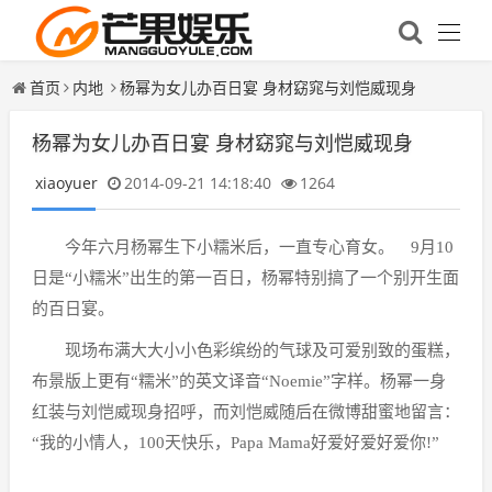
首页
内地
杨幂为女儿办百日宴 身材窈窕与刘恺威现身
杨幂为女儿办百日宴 身材窈窕与刘恺威现身
xiaoyuer
2014-09-21 14:18:40
1264
今年六月杨幂生下小糯米后，一直专心育女。 9月10
日是“小糯米”出生的第一百日，杨幂特别搞了一个别开生面
的百日宴。
现场布满大大小小色彩缤纷的气球及可爱别致的蛋糕，
布景版上更有“糯米”的英文译音“Noemie”字样。杨幂一身
红装与刘恺威现身招呼，而刘恺威随后在微博甜蜜地留言：
“我的小情人，100天快乐，Papa Mama好爱好爱好爱你!”