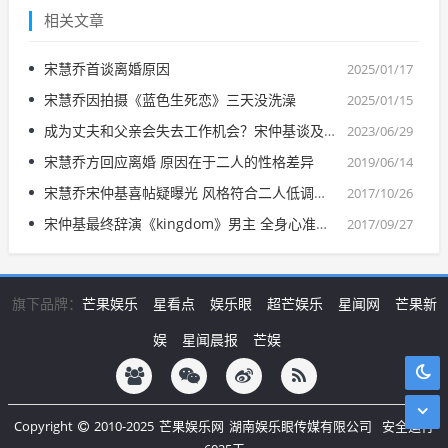
相关文章
宋慧乔首谈离婚原因
2025/01/17
宋慧乔因拍摄《蓝色生死恋》三天没洗澡
2025/01/15
成为丈夫和父亲会失去工作机会？宋仲基谈及结婚生子
2023/06/29
宋慧乔方回应离婚 原因在于二人的性格差异
2019/06/14
宋慧乔宋仲基喜帖疑曝光 风格符合二人低调个性
2017/10/26
宋仲基最终辞演《kingdom》男主 全身心准备婚礼行程
2017/09/27
旗下品牌：
芒果娱乐
星看点
娱乐眼
超芒娱乐
星闻网
芒果新
娱
星闻晨报
芒娱
Copyright
2010-2025
芒果娱乐网
湖南娱乐眼传媒有限公司
安全运行