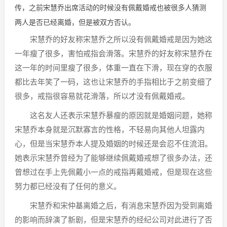
传，之前宋慧乔出席活动的时候没有佩戴婚戒也被很多人猜测
两人是否已经离婚，但是被双方否认。
宋慧乔的好友称宋慧乔之所以没有佩戴婚戒是因为她这
一年瘦了很多，害怕戒指会滑落。宋慧乔的好友称宋慧乔在
这一年的时间里瘦了很多，体重一直在下滑，现在穿的衣服
都比去年笑了一码，这也让宋慧乔的手指相比于之前变细了
很多，戒指很容易就花滑落，所以才没有佩戴婚戒。
这名友人还表示宋慧乔暴瘦的原因就是婚姻问题，她称
宋慧乔本身就是沉默寡言的性格，不轻易向其他人坦露内
心，但是当宋慧乔本人提及婚姻的时候还是会忍不住流泪。
她表示宋慧乔曾经为了能够继续佩戴婚戒想了很多办法，还
曾想过在手上先佩戴小一点的戒指再戴婚戒，但是现在这些
努力都已经没有了任何的意义。
宋慧乔和宋仲基离婚之后，有消息宋慧乔因为受到离婚
的影响而辞演了新剧，但是宋慧乔的经纪公司对此进行了否