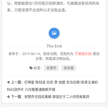
认，称新剧是在5月份就已经辞演的，与离婚没有任何的关
系，只是觉得不合适所以才没有出演。
The End
发布于：2019-06-14，除非注明，否则均为
芒果娱乐网
原创
文章，转载请注明出处。
标签：
宋慧乔
宋仲基
上一篇：
打明星 陈钰芸 托尼·贾 加盟 尼古拉斯•凯奇主演的
科幻动作片 六月尾塞浦路斯开镜
下一篇：
宋慧乔方回应离婚 原因在于二人的性格差异