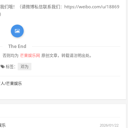
请微博私信联系我们：https://weibo.com/u/18869
2）
The End
明，否则均为
芒果娱乐网
原创文章，转载请注明出处。
标签：
邓为
言人/芒果娱乐
娱乐
2026/01/22