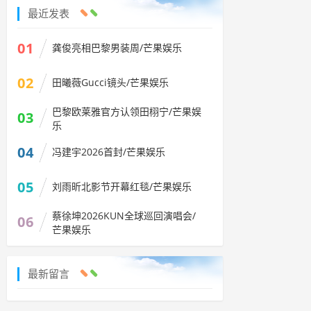
最近发表
01
龚俊亮相巴黎男装周/芒果娱乐
02
田曦薇Gucci镜头/芒果娱乐
巴黎欧莱雅官方认领田栩宁/芒果娱
03
乐
04
冯建宇2026首封/芒果娱乐
05
刘雨昕北影节开幕红毯/芒果娱乐
蔡徐坤2026KUN全球巡回演唱会/
06
芒果娱乐
最新留言