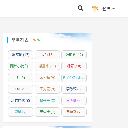
登陆
明星列表
周杰伦
(17)
大S
(16)
张柏芝
(12)
贾斯汀-比伯
(11)
谢霆锋
(11)
杨幂
(10)
IU
(9)
宋仲基
(9)
BLACKPINK
(9)
EXO
(9)
王力宏
(9)
李敏镐
(8)
少女时代
(8)
甄子丹
(8)
文咏珊
(7)
鹿晗
(7)
田栩宁
(7)
宋慧乔
(7)