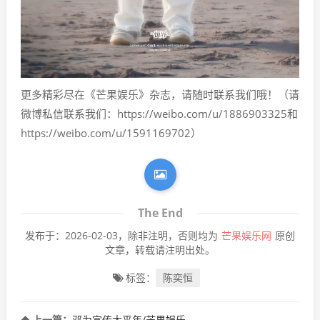
更多精彩尽在《芒果娱乐》杂志，请随时联系我们哦！（请
微博私信联系我们：https://weibo.com/u/1886903325和
https://weibo.com/u/1591169702）
The End
发布于：2026-02-03，除非注明，否则均为
芒果娱乐网
原创
文章，转载请注明出处。
标签：
陈奕恒
上一篇：
邓为宣传太平年/芒果娱乐