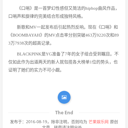
《口哨》是一首梦幻性感但又简洁的hiphop曲风作品，
口哨声和旋律的完美结合形成独特风格。
新歌和MV一起发布后引起热烈反响。现在《口哨》和
《BOOMBAYAH》的MV点击率分别突破463万9220次和89
3万7938次的超高记录。
BLACKPINK是YG准备了7年的女子组合受到瞩目。不
仅如此作为出道两天的新人就包揽各大榜单1位的势头，也
证明了她们的实力不可小觑。
The End
发布于：2016-08-19，除非注明，否则均为
芒果娱乐网
原创
文章，转载请注明出处。